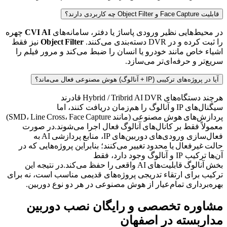
قابلیت Face Capture و Object Filter چه کاربردی دارند؟
در محیط‌هایی نظیر ورودی پاساژ یا دفتر، سامانه‌های
CVI AI
چهره
را ثبت کرده و در DVR دسته‌بندی می‌کنند.
Object Filter
نیز فقط
اشیاء خاص مانند خودرو یا انسان را ضبط می‌کند و مرور فیلم را
سریع‌تر و حرفه‌ای‌تر می‌سازد.
آیا در پروژه‌های ترکیبی (IP + آنالوگ) هوش مصنوعی فعال می‌ماند؟
هرچند دستگاه‌های Hybrid / Tribrid AI DVR قادرند
سیگنال‌های IP و آنالوگ را هم‌زمان دریافت کنند، اما
پردازش‌های هوش مصنوعی (مانند SMD، Line Cross، Face Capture)
معمولاً فقط بر کانال‌های آنالوگ فعال اجرا می‌شوند.در صورت
فعال‌سازی ورودی‌های دوربین‌های IP، منابع پردازشی AI به
حالت غیرفعال یا محدود تغییر می‌کنند؛ بنابراین پروژه‌هایی که در
آن‌ها ترکیب IP و آنالوگ وجود دارد، فقط
بخش آنالوگ قابلیت‌های AI واقعی را حفظ می‌کند.در نتیجه این
ترکیب برای ارتقاء تدریجی پروژه‌های قدیمی مناسب است، نه برای
بهره‌برداری تمام‌عیار از هوش مصنوعی در هر دو نوع دوربین.
مشاوره تخصصی و رایگان نصب دوربین
مداربسته در اصفهان