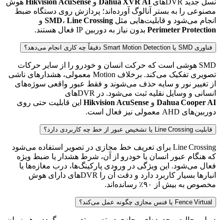
نسل جدید DVRهای
Dahua XVR AI
و
Hikvision AcuSense
هوش
مصنوعی را به بستر آنالوگ آورده‌اند؛ پردازش روی دستگاه ضبط
انجام می‌شود و قابلیت‌هایی مثل
Line Crossing
،
SMD
و
Perimeter Protection
بدون نیاز به دوربین IP فعال هستند.
فناوری SMD یا Smart Motion Detection دقیقاً چه کاری انجام می‌دهد؟
SMD هوشی است که حرکت انسان و خودرو را از سایر حرکات
تصویری تفکیک می‌کند. برخلاف Motion معمولی، هشدارهای ناشی
از تغییر نور و سایه حذف می‌شوند و فقط عبور واقعی سوژه‌های
انسانی و وسایل نقلیه ثبت می‌شود. در DVRهای
Dahua Cooper AI
و
Hikvision AcuSense
این قابلیت حتی روی
دوربین‌های AHD معمولی نیز فعال است.
قابلیت Line Crossing یا تشخیص عبور از خط چه کاربردی دارد؟
Line Crossing برای تعریف خط مجازی در تصویر استفاده می‌شود
که هنگام عبور انسان یا خودرو از آن، شرط هشدار یا ضبط ویژه
فعال می‌شود. این ویژگی در ورودی پارکینگ‌ها، درب مغازه‌ها یا
انبارها بسیار کاربرد دارد و دقت آن را DVRهای دارای هوش
مخصوص به بیش از ۹۰٪ رسانده‌اند.
Fence Virtual یا فنس مجازی چگونه عمل می‌کند؟
در این حالت محدوده‌ای مجازی در تصویر تعیین می‌گردد و هر زمان