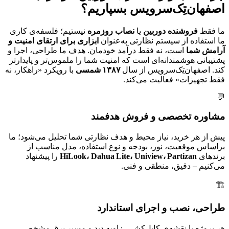
اصفهان‌تِک‌سرویس بسپاریم؟
ما فقط
فروشنده دوربین
یا
نصاب روزمره
نیستیم؛ فلسفه‌ی کاری
ما استفاده از سیستم نظارتی به‌عنوان
ابزاری برای ارتقای امنیت و
آرامش شما
است، نه فقط درآمد خودمان. هدف ما طراحی، اجرا و
پشتیبانی هوشمندانه‌ای است که امنیت شما را ملموس‌تر و پایدارتر
کند. اصفهان‌تِک‌سرویس از سال
۱۳۸۷ شمسی
با رویکرد «راهکار، نه
فقط تجهیزات» فعالیت می‌کند.
💬
مشاوره تخصصی و فروش هدفمند
پیش از هر خرید، نیاز محیط و هدف نظارتی شما تحلیل می‌شود؛ ما
براساس موقعیت، نور، بودجه و نوع استفاده، مدل مناسب از
برندهای
HiLook، Dahua Lite، Uniview، Partizan
را پیشنهاد
می‌کنیم – دقیق، منطقی و فنی.
🏗️
طراحی، نصب و اجرای استاندارد
هر پروژه با نقشه‌ی کابل‌کشی، زاویه دید و مسیر برق مشخص