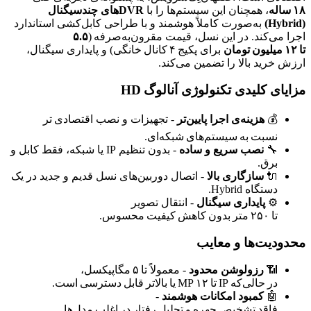
۱۸ ساله
، همچنان این سیستم‌ها را با
DVRهای چندسیگنال
(Hybrid)
به‌صورت کاملاً هوشمند و با طراحی کابل‌کشی استاندارد
اجرا می‌کند. در این نسل، قیمت مقرون‌به‌صرفه (
۵.۵
تا ۱۲ میلیون تومان
برای پکیج ۴ کانال خانگی) و پایداری سیگنال،
ارزش خرید بالا را تضمین می‌کند.
مزایای کلیدی تکنولوژی آنالوگ HD
💰
هزینه‌ی اجرا پایین‌تر
‑ تجهیزات و نصب اقتصادی تر
نسبت به سیستم‌های شبکه‌ای.
🔧
نصب سریع و ساده
‑ بدون تنظیم IP یا شبکه، فقط کابل و
برق.
🔌
سازگاری بالا
‑ اتصال دوربین‌های نسل قدیم و جدید در یک
دستگاه Hybrid.
⚙️
پایداری سیگنال
‑ انتقال تصویر
تا ۲۵۰ متر بدون کاهش کیفیت محسوس.
محدودیت‌ها و معایب
📶
رزولوشن محدود
‑ معمولاً تا ۵ مگاپیکسل،
در حالی‌که IP تا ۱۲ MP یا بالاتر قابل دسترسی است.
🤖
کمبود امکانات هوشمند
‑
فاقد تشخیص چهره و تحلیل رفتار در اغلب مدل‌ها.