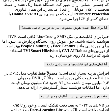
که جسمی انسانی از آن عبور کند، دستگاه ضبط زنگ هشدار، ضبط
هدفمند یا اعلان موبایلی را فعال می‌سازد. این همان فناوری
Perimeter Protection
است که در سری‌های
Dahua XVR AI
با
خطای کمتر از ۲٪ اجرا می‌شود.
آیا برای فعال شدن هوش مصنوعی نیاز به دوربین خاصی هست؟
خیر؛ برای قابلیت‌هایی مثل SMD و Line Cross کافی است DVR
هوشمند داشته باشید، چون هوش روی دستگاه پردازش می‌شود. اما
برای موردهایی مانند
Face Capture
یا
People Counting
بهتر است
از دوربین‌های
CVI AI Dahua
یا
TVI Smart Hikvision
استفاده
شود که تراشهٔ AI روی خودشان دارند.
آیا فعال‌سازی این قابلیت‌ها هزینهٔ زیادی دارد؟
افزایش هزینه بسیار اندک است؛ معمولاً فقط تفاوت مدل DVR در
حد ۵ تا ۸٪ قیمت کلی پروژه است. مثلاً اگر DVR معمولی
۲٫۴ میلیون تومان باشد، مدل AI حدود ۲٫۸ میلیون تومان قیمت
دارد، اما امکانات هوشمند بسیار گسترده‌تری ارائه می‌دهد.
دقت هوش مصنوعی در بستر آنالوگ چقدر است؟
در DVRهای ۲۰۲۴ به بعد، دقت تفکیک انسان و خودرو تا ۹۵٪
افزایش یافته است. الگوریتم
Deep‑Learning Lite
روی تراشه