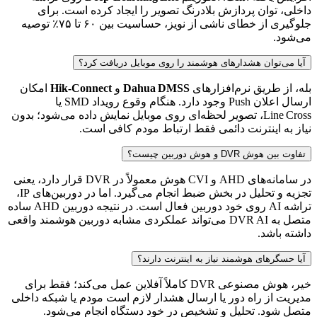
داخلی، توان پردازش بلادرنگ تصویر را ایجاد کرده است. برای
جلوگیری از خطای ناشی از نویز، حساسیت بین ۶۰ تا ۷۵٪ توصیه
می‌شود.
آیا می‌توان هشدارهای هوشمند را روی موبایل دریافت کرد؟
بله، از طریق نرم‌افزارهای
Dahua DMSS
و
Hik‑Connect
امکان
ارسال اعلان Push وجود دارد. هنگام وقوع رویداد SMD یا
Line Cross، تصویر لحظه‌ای روی موبایل نمایش داده می‌شود؛ بدون
نیاز به اینترنت دائمی فقط ارتباط مودم کافی است.
تفاوت بین هوش DVR و هوش دوربین چیست؟
در سامانه‌های AHD و CVI هوش معمولاً در DVR قرار دارد، یعنی
تجزیه و تحلیل در بخش ضبط انجام می‌گیرد. اما در دوربین‌های IP،
تراشه AI روی خود دوربین فعال است. در نتیجه دوربین AHD ساده
متصل به DVR AI می‌تواند عملکردی مشابه دوربین هوشمند واقعی
داشته باشد.
آیا حسگرهای هوشمند نیاز به اینترنت دارند؟
خیر، هوش مصنوعی DVR کاملاً آفلاین عمل می‌کند؛ فقط برای
مدیریت از راه دور یا ارسال هشدار لازم است مودم یا شبکه داخلی
متصل شود. تحلیل و تشخیص در خود دستگاه انجام می‌شود.