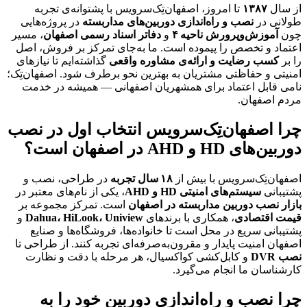
از سال
۱۳۸۷
تا امروز، اصفهان‌تِک‌سرویس با پشتوانه‌ی تجربه
طولانی در
نصب و راه‌اندازی دوربین‌های مداربسته
در پروژه‌هایی
چون
آموزش‌وپرورش ناحیه ۴
و
دفاتر اسناد رسمی اصفهان
، مسیر
اعتماد و تخصص را پیموده است. ما به‌جای تمرکز بر فروش، اصل
را بر
کسب رضایت و ارائه‌ی مشاوره واقعی
گذاشته‌ایم تا نیازهای
امنیتی و حفاظتی مشتریان به بهترین نحو برطرف شود.
اصفهان‌تِک؛
نامی قابل اعتماد برای همشهریان اصفهانی
— همیشه در خدمت
مردم اصفهان.
چرا اصفهان‌تِک‌سرویس انتخاب اول در نصب
دوربین‌های HD و AHD در اصفهان است؟
اصفهان‌تِک‌سرویس با بیش از
۱۸ سال تجربه
در طراحی، نصب و
پشتیبانی
سیستم‌های امنیتی HD و AHD
، یکی از نام‌های معتبر در
بازار نصب دوربین مداربسته در اصفهان
است. تمرکز مجموعه بر
قیمت اقتصادی
، همکاری با برندهای
Dahua، HiLook، Uniview
و
پشتیبانی سریع در محل است تا خانواده‌ها، فروشگاه‌ها و صنایع
اصفهان امنیت پایدار و مقرون‌به‌صرفه‌ای تجربه کنند. از طراحی تا
نصب DVR
و کابل‌کشی کواکسیال، هر مرحله با دقت و نظارت
کارشناسان ما انجام می‌گیرد.
چرا نصب و راه‌اندازی دوربین خود را به