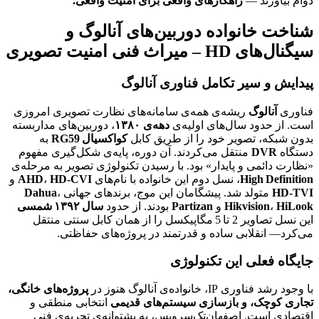
دوام بیاورند —
راهکارهای واقعی برای امنیت واقعی.
شناخت خانواده دوربین‌های آنالوگ و
سیگنال‌های HD – میراث فنی امنیت تصویری
پیدایش و سیر تکامل فناوری آنالوگ
فناوری
آنالوگ
ریشه‌ی همه‌ی سامانه‌های نظارت تصویری امروزی
است. از حدود سال‌های اولیه‌ی
دهه‌ی ۱۳۸۰
، دوربین‌های مداربسته
بدون شبکه، تصویر خود را از طریق کابل
کواکسیال RG59
به
دستگاه
DVR
منتقل می‌کردند. آن دوره، پایه‌ی شکل‌گیری مفهوم
«نظارت دائمی و پایدار» بود. با رسیدن تکنولوژی تصویر به مرحله‌ی
High Definition
، نسل دوم این خانواده با نام‌های
HD‑CVI
،
AHD
و
HD‑TVI
متولد شد. پیشگامان این موج، برندهای جهانی
،
Dahua
HiLook
،
Hikvision
و
Partizan
بودند. از حدود
سال ۱۳۹۲ شمسی
این نسل تصاویر 2 تا 5 مگاپیکسل را از همان کابل سنتی منتقل
می‌کرد— انقلابی ساده و قدرتمند در پروژه‌های حفاظتی.
جایگاه فعلی این تکنولوژی
با وجود رشد فناوری IP، خانواده‌ی آنالوگ هنوز در
پروژه‌های خانگی،
تجاری کوچک، و بازسازی سیستم‌های قدیمی
انتخابی منطقی و
اقتصادی است. اصفهان‌تِک‌سرویس، به پشتوانه‌ی تجربه‌ی فنی