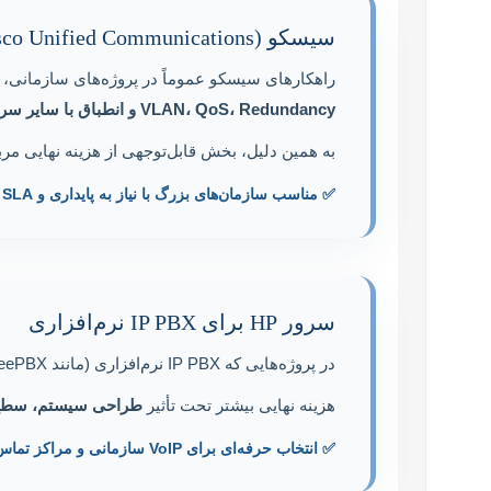
سیسکو (Cisco Unified Communications)
راهکارهای سیسکو عموماً در پروژه‌های سازمانی، صنعتی و Enterprise استفاده می‌شوند. در این پروژه‌ها، ه
VLAN، QoS، Redundancy و انطباق با سایر سرویس‌های سازمانی
به همین دلیل، بخش قابل‌توجهی از هزینه نهایی م
✅ مناسب سازمان‌های بزرگ با نیاز به پایداری و SLA بالا.
سرور HP برای IP PBX نرم‌افزاری
در پروژه‌هایی که IP PBX نرم‌افزاری (مانند Asterisk، Issabel، FreePBX یا 3CX) روی سرور HP اجرا می‌شود، برند سرور تنها یکی از اجزای پروژه است.
هزینه نهایی بیشتر تحت تأثیر
طراحی سیستم، سطح HA، بکاپ‌گیری، مجازی‌سازی، مانیتورینگ و
✅ انتخاب حرفه‌ای برای VoIP سازمانی و مراکز تماس.