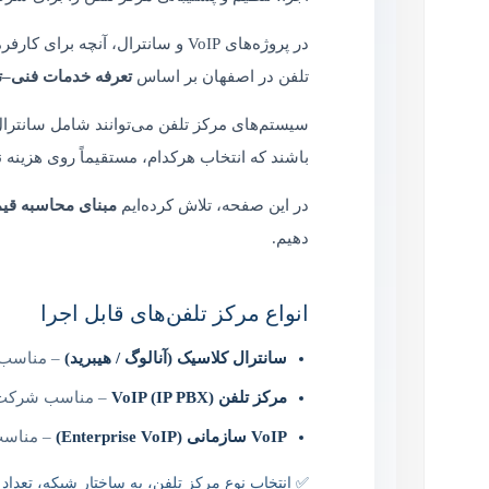
در پروژه‌های VoIP و سانترال، آنچه برای کارفرما اهمیت دارد،
تلفن در اصفهان بر اساس
تعرفه خدمات فنی–تخ
باشند که انتخاب هرکدام، مستقیماً روی هزینه نه
در این صفحه، تلاش کرده‌ایم
مبنای محاسبه قیمت، عوامل
دهیم.
انواع مرکز تلفن‌های قابل اجرا
سانترال کلاسیک (آنالوگ / هیبرید)
– مناسب د
مرکز تلفن VoIP (IP PBX)
– مناسب شرکت‌ه
VoIP سازمانی (Enterprise VoIP)
– مناسب ک
✅ انتخاب نوع مرکز تلفن، به ساختار شبکه، تعداد ک