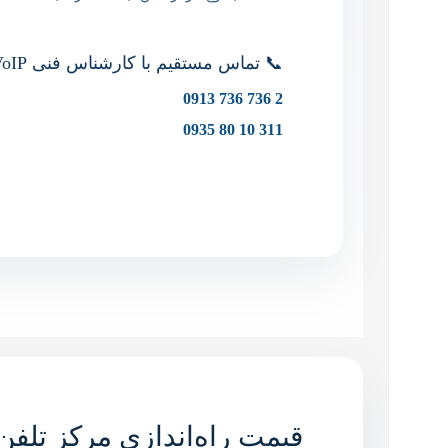
📞 تماس مستقیم با کارشناس فنی VoIP
2 736 736 0913
311 10 80 0935
قیمت راه‌اندازی مرکز تلفن و VoIP چگونه محاسبه می