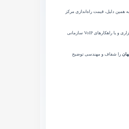
 همین دلیل، قیمت راه‌اندازی مرکز
سیستم‌های مرکز تلفن می‌توانند شامل سانترال‌های کلاسیک (مانند پاناسونیک)، مرکز تلفن IP PBX نرم‌افزاری یا سخت‌افزاری و یا راهکارهای VoIP سازمانی
را شفاف و مهندسی توضیح