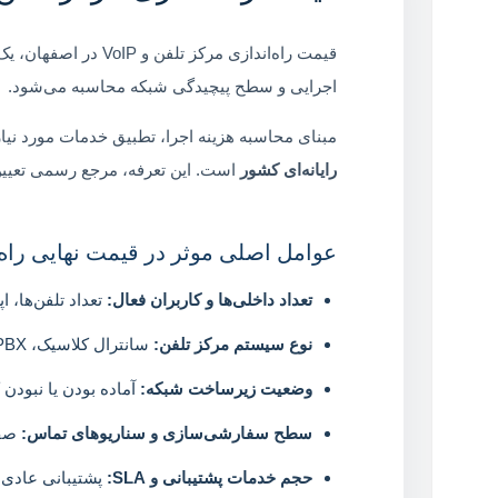
قیمت راه‌اندازی مرکز تلفن و VoIP در اصفهان، یک عدد ثابت از پیش‌تعیین‌شده نیست. این هزینه، بر اساس
اجرایی و سطح پیچیدگی شبکه محاسبه می‌شود.
مبنای محاسبه هزینه اجرا، تطبیق خدمات مورد نیاز
رایانه‌ای کشور
است. این تعرفه، مرجع رسمی تعیین هزینه خدمات حوزه IT، ش
عوامل اصلی موثر در قیمت نهایی راه‌اندا
تعداد داخلی‌ها و کاربران فعال:
تعداد تلفن‌ها، ا
نوع سیستم مرکز تلفن:
سانترال کلاسیک، IP PBX یا VoIP سازمانی هرکدام سطح متفاوتی از طراحی، پیاده‌سازی و دانش فنی نیاز دارند.
وضعیت زیرساخت شبکه:
آماده بودن یا نبودن کابل‌کشی، سوئیچ‌ها، VLAN، QoS
سطح سفارشی‌سازی و سناریوهای تماس:
صف تماس، IVR، ضب
حجم خدمات پشتیبانی و SLA:
پشتیبانی عادی، پشتیبانی سازمانی یا 