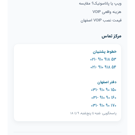
ویپ یا پاناسونیک؟ مقایسه
هزینه واقعی VOIP
قیمت نصب VOIP اصفهان
مرکز تماس
خطوط پشتیبان
53 918 910 -021
54 918 910 -021
دفتر اصفهان
150 90 910 -031
160 90 910 -031
170 90 910 -031
پاسخگویی: شنبه تا پنج‌شنبه، ۹ تا ۱۸