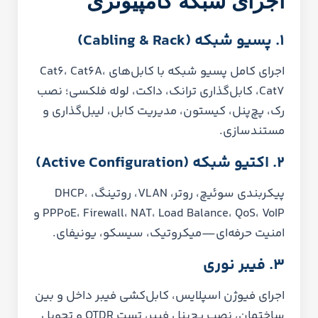
اجرای شبکه کامپیوتری
۱. پسیو شبکه (Cabling & Rack)
اجرای کامل پسیو شبکه با کابل‌های Cat6، Cat6A،
Cat7، کابل‌گذاری ترانک، داکت، لوله فلکسی؛ نصب
رک، پچ‌پنل، کیستون، مدیریت کابل، لیبل‌گذاری و
مستندسازی.
۲. اکتیو شبکه (Active Configuration)
پیکربندی سوئیچ، روتر، VLAN، روتینگ، DHCP،
PPPoE، Firewall، NAT، Load Balance، QoS، VoIP و
امنیت حرفه‌ای—میکروتیک، سیسکو، یونیفای.
۳. فیبر نوری
اجرای فیوژن اسپلایس، کابل‌کشی فیبر داخل و بین
ساختمان، نصب پچ‌پنل فیبر، تست OTDR و تحویل