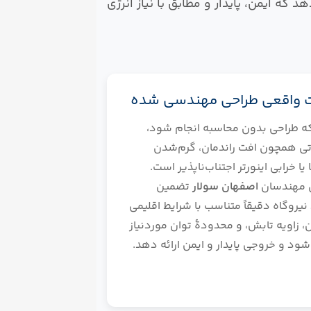
رعایت استانداردهای بین‌المللی IEC و TUV، طرحی ارائه می‌دهد که ایمن، پایدار و مطابق با نیاز انرژی
 واقعی طراحی مهندسی شده
که طراحی بدون محاسبه انجام شود،
ی همچون افت راندمان، گرم‌شدن
 یا خرابی اینورتر اجتناب‌ناپذیر است.
ی مهندسان
اصفهان سولار
تضمین
نیروگاه دقیقاً متناسب با شرایط اقلیمی
 زاویه تابش، و محدودهٔ توان موردنیاز
ود و خروجی پایدار و ایمن ارائه دهد.