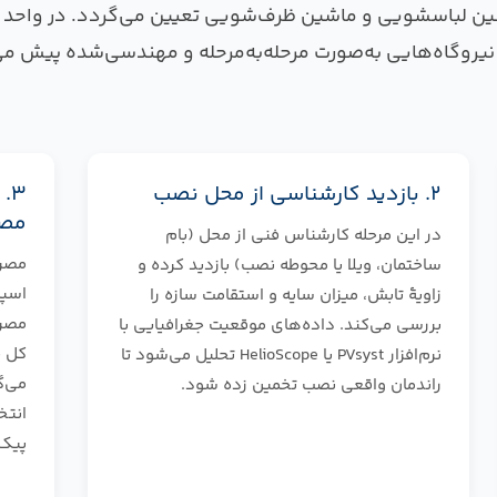
ماشین لباسشویی و ماشین ظرف‌شویی تعیین می‌گردد. در واحد
یروگاه‌هایی به‌صورت مرحله‌به‌مرحله و مهندسی‌شده پیش می‌
۲. بازدید کارشناسی از محل نصب
۳.
مص
در این مرحله کارشناس فنی از محل (بام
مصرف
ساختمان، ویلا یا محوطه نصب) بازدید کرده و
اسپل
زاویهٔ تابش، میزان سایه و استقامت سازه را
مصرف
بررسی می‌کند. داده‌های موقعیت جغرافیایی با
کل خ
نرم‌افزار PVsyst یا HelioScope تحلیل می‌شود تا
می‌گ
راندمان واقعی نصب تخمین زده شود.
انتخ
پیک 