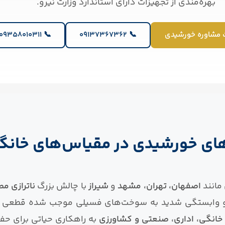
بهره‌مندی از تجهیزات دارای استاندارد وزارت نیرو.
مشاوره خورشیدی
📞 09137367362
📞 09358010311
های خورشیدی در مقیاس‌های خانگی
 مانند
اصفهان، تهران، مشهد
و
شیراز
با چالش بزرگ
ناترازی م
و وابستگی شدید به سوخت‌های فسیلی موجب شده قطعی بر
خانگی، اداری، صنعتی و کشاورزی
به راهکاری حیاتی برای حف