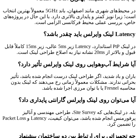
در محیط‌های شهری مانند اصفهان، باند 5GHz معمولاً بهترین انتخاب
است؛ زیرا نویز کمتر و پایداری بالاتری دارد. با این حال در پروژه‌های
خاص، بررسی عملی محیط فرکانسی الزامی است.
Latency لینک وایرلس باید چقدر باشد؟
در لینک PtP استاندارد، Latency زیر 5ms عالی، زیر 15ms کاملاً قابل
قبول و بالاتر از 20ms نشانه نیاز به اصلاح طراحی لینک است.
آیا شرایط آب‌وهوایی روی لینک وایرلس تأثیر دارد؟
باران و باد شدید، اگر طراحی لینک درست انجام شده باشد، تأثیر
بحرانی ندارند. مشکلات معمولاً زمانی رخ می‌دهند که لینک بدون
محاسبه Fresnel یا با توان مرزی اجرا شده باشد.
آیا می‌توان روی لینک وایرلس گارانتی پایداری داد؟
بله. در لینک‌هایی که Site Survey، طراحی مهندسی و آنالیز
پرفورمنس انجام شده باشد، می‌توان کیفیت، Latency و Packet Loss
را تضمین کرد.
چه تجهیزاتی برای ارتباط بین دو ساختمان پیشنهاد