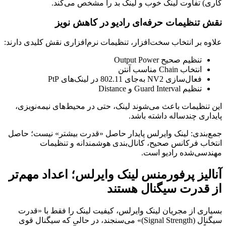
کاری) تفاوت لینک خوب و لینک بد را مشخص می‌کند.
نقش تنظیمات حرفه‌ای رادیو در کاهش نویز
علاوه بر انتخاب سخت‌افزار، تنظیمات نرم‌افزاری نقش کلیدی دارند:
تنظیم صحیح Output Power
انتخاب Chain مناسب آنتن
فعال‌سازی NV2 به‌جای 802.11 در لینک‌های PtP
تنظیم Guard Interval و Distance
این تنظیمات باعث می‌شوند لینک، حتی در محیط‌های نیمه‌نویزی،
پایداری چندساله داشته باشد.
جمع‌بندی: لینک وایرلس پایدار حاصل «قدرت بیشتر» نیست؛ حاصل
انتخاب فرکانس صحیح، کانال‌بندی هوشمندانه و تنظیمات
مهندسی‌شده رادیو است.
آنالیز پرفورمنس لینک وایرلس؛ اعداد مهم‌تر
از قدرت سیگنال هستند
بسیاری از مجریان لینک وایرلس، کیفیت لینک را فقط با «قدرت
سیگنال (Signal Strength)» می‌سنجند، در حالی که سیگنال قوی