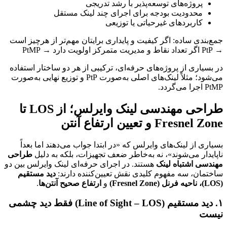
پروژه‌های توسعه‌پذیر با رشد تدریجی
محدودیت بودجه برای اجرای چند لینک مستقل
کاربردهای غیرحیاتی یا توزیعی
جمع‌بندی ساده: اگر کیفیت و پایداری برایتان مهم‌تر از هرچیز است
→ PtP اگر تعداد نقاط و مدیریت متمرکز اولویت دارد → PtMP
در بسیاری از پروژه‌های حرفه‌ای، ترکیبی از هر دو ساختار استفاده
می‌شود؛ مثلاً لینک‌های اصلی به‌صورت PtP و توزیع نهایی به‌صورت
PtMP اجرا می‌گردد.
طراحی مهندسی لینک وایرلس؛ از LOS تا
Fresnel Zone و تعیین ارتفاع آنتن
بسیاری از لینک‌های وایرلس که «در ابتدا جواب می‌دهند اما بعداً
ناپایدار می‌شوند»، نه به‌خاطر ضعف تجهیزات، بلکه به دلیل
طراحی
مهندسی اشتباه لینک
هستند. در اجرای حرفه‌ای لینک وایرلس بین دو
ساختمان، سه مفهوم کلیدی نقش تعیین‌کننده دارند:
دید مستقیم
(LOS)، ناحیه فرنل (Fresnel Zone)
و
ارتفاع صحیح آنتن‌ها
.
۱. دید مستقیم (Line of Sight – LOS) فقط دید چشمی
نیست