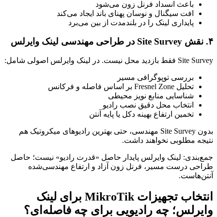
باعث انسداد فرنل زون می‌شود
افت سیگنال و نوسان پهنای باند ایجاد می‌کند
پایداری لینک را در بلندمدت از بین می‌برد
۴. نقش Site Survey در طراحی مهندسی لینک وایرلس
Site Survey فقط بازدید محل نیست. در لینک وایرلس اصولی شامل:
بررسی توپوگرافی مسیر
تحلیل Fresnel Zone بر اساس فاصله و فرکانس
شناسایی منابع نویز محیطی
انتخاب محل دقیق نصب رادیو
تخمین ارتفاع بهینه دکل یا پایه آنتن
بدون Site Survey مهندسی، حتی بهترین رادیوهای میکروتیک هم
نتیجه مطلوبی نخواهند داشت.
جمع‌بندی: لینک وایرلس پایدار حاصل «قدرت رادیو» نیست؛ حاصل
طراحی درست مسیر، فرنل زون آزاد و ارتفاع مهندسی‌شده
آنتن‌هاست.
انتخاب تجهیزات MikroTik برای لینک
وایرلس؛ چه رادیویی برای چه فاصله‌ای؟