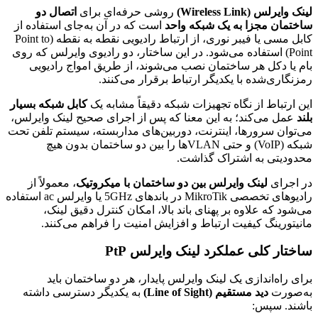
لینک وایرلس (Wireless Link)
روشی حرفه‌ای برای
اتصال دو
ساختمان مجزا به یک شبکه واحد
است که در آن به‌جای استفاده از
کابل مسی یا فیبر نوری، از ارتباط رادیویی نقطه به نقطه (Point to
Point) استفاده می‌شود. در این ساختار، دو رادیوی وایرلس که روی
بام یا دکل هر ساختمان نصب می‌شوند، از طریق امواج رادیویی
رمزنگاری‌شده با یکدیگر ارتباط برقرار می‌کنند.
این ارتباط از نگاه تجهیزات شبکه دقیقاً مشابه یک
کابل شبکه بسیار
بلند
عمل می‌کند؛ به این معنا که پس از اجرای صحیح لینک وایرلس،
می‌توان سرورها، اینترنت، دوربین‌های مداربسته، سیستم تلفن تحت
شبکه (VoIP) و حتی VLANها را بین دو ساختمان بدون هیچ
محدودیتی به اشتراک گذاشت.
در اجرای
لینک وایرلس بین دو ساختمان با میکروتیک
، معمولاً از
رادیوهای تخصصی MikroTik در باندهای 5GHz یا وایرلس ac استفاده
می‌شود که علاوه بر پهنای باند بالا، امکان کنترل دقیق لینک،
مانیتورینگ کیفیت ارتباط و افزایش امنیت را فراهم می‌کنند.
ساختار کلی عملکرد لینک وایرلس PtP
برای راه‌اندازی یک لینک وایرلس پایدار، هر دو ساختمان باید
به‌صورت
دید مستقیم (Line of Sight)
به یکدیگر دسترسی داشته
باشند. سپس: