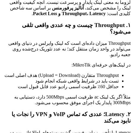
لزوماً به معنی لینک پایدار و پرسرعت نیست. آنچه کیفیت واقعی
لینک را مشخص می‌کند،
آنالیز پرفورمنس
بر اساس سه شاخص
کلیدی است:
Throughput، Latency و Packet Loss
.
۱. Throughput چیست و چه عددی واقعی تلقی
می‌شود؟
Throughput میزان داده‌ای است که لینک وایرلس در دنیای واقعی
می‌تواند در واحد زمان منتقل کند؛ نه عدد تئوریک درج‌شده روی
جعبه رادیو.
در لینک‌های حرفه‌ای MikroTik:
Throughput متقارن (Upload = Download) هدف اصلی است
تست باید در شرایط واقعی شبکه انجام شود
حداقل 60٪ ظرفیت اسمی رادیو عدد قابل قبول است
مثلاً اگر یک لینک ac ظرفیت اسمی 500Mbps دارد، دستیابی به
300Mbps پایدار یک اجرای موفق محسوب می‌شود.
۲. Latency؛ عددی که تماس VoIP و VPN را نجات یا
نابود می‌کند
Latency یا تأخیر، زمان رفت‌وبرگشت بسته‌های اطلاعاتی بین دو