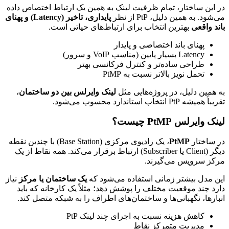
در این ساختار، تمام ظرفیت لینک به همین یک ارتباط اختصاص داده
می‌شود. به همین دلیل، PtP از نظر
پایداری، تاخیر (Latency) و پهنای
باند واقعی
بهترین انتخاب برای ارتباط‌های حیاتی است.
پهنای باند اختصاصی و پایدار
Latency بسیار پایین (مناسب VoIP و سرور)
طراحی ساده‌تر و کنترل فرکانسی بهتر
تحمل نویز بالاتر نسبت به PtMP
به همین دلیل، در پروژه‌هایی مثل
لینک وایرلس بین دو ساختمان
،
تقریباً همیشه PtP انتخاب استاندارد محسوب می‌شود.
لینک وایرلس PtMP چیست؟
در ساختار
PtMP
، یک رادیوی مرکزی (Base Station) با چندین نقطه
دیگر (Client یا Subscriber) ارتباط برقرار می‌کند. همه نقاط از یک
مرکز سرویس می‌گیرند.
این مدل بیشتر زمانی استفاده می‌شود که
یک ساختمان یا مرکز
نیاز
دارد چند موقعیت مختلف را پوشش دهد؛ مثلاً یک کارخانه که باید
انبارها، نگهبانی‌ها و ساختمان‌های اطراف را به شبکه متصل کند.
کاهش هزینه نسبت به اجرای چند لینک PtP
مدیریت متمرکز نقاط