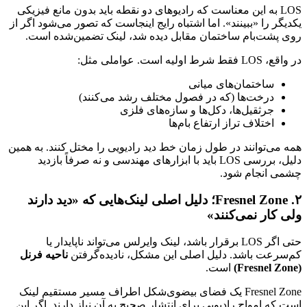
LOS به این معناست که رادیوهای دو نقطه باید بدون مانع فیزیکی
یکدیگر را «ببینند». اما اشتباه رایج اینجاست که تصور می‌شود اگر از
روی پشت‌بام ساختمان مقابل دیده شد، لینک تضمین‌شده است.
در واقع، LOS فقط شرط اولیه است. عواملی مثل:
ساختمان‌های میانی
درخت‌ها (که در فصول مختلف رشد می‌کنند)
جرثقیل‌ها، دکل‌ها و سازه‌های فلزی
اختلاف تراز ارتفاع بام‌ها
همه می‌توانند در طول زمان خط دید رادیویی را مختل کنند. به همین
دلیل، بررسی LOS باید با ابزارهای مهندسی و نه صرفاً بازدید
چشمی انجام شود.
۲. Fresnel Zone؛ دلیل اصلی لینک‌هایی که «دید دارند
ولی کار نمی‌کنند»
حتی اگر LOS برقرار باشد، لینک وایرلس می‌تواند ناپایدار یا
کم‌سرعت باشد. دلیل اصلی این مشکل، نادیده‌گرفتن
ناحیه فرنل
(Fresnel Zone)
است.
Fresnel Zone یک فضای بیضوی‌شکل اطراف مسیر مستقیم لینک
است که امواج رادیویی برای انتشار صحیح به آن نیاز دارند. اگر این