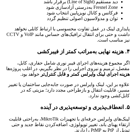
دید مستقیم (Line of Sight) برقرار باشد
Fresnel Zone به‌درستی آزادسازی شود
فرکانس و کانال نویزپایین انتخاب شود
توان و مدولاسیون اصولی تنظیم گردد
پایداری لینک در عمل تفاوت محسوسی با ارتباط کابلی نخواهد
داشت و حتی برای انتقال ترافیک‌های حساس مانند VoIP و CCTV
نیز مناسب است.
۴. هزینه نهایی به‌مراتب کمتر از فیبرکشی
اگر مجموع هزینه‌های اجرای فیبر نوری شامل حفاری، کابل،
مفصل، ترمیم و نیروی اجرایی را در نظر بگیریم، در اغلب پروژه‌ها
هزینه اجرای لینک وایرلس کمتر و قابل کنترل‌تر
خواهد بود.
علاوه بر این، لینک وایرلس در صورت جابه‌جایی ساختمان یا تغییر
مسیر، قابلیت انتقال و بازطراحی مجدد دارد؛ مزیتی که در
کابل‌کشی وجود ندارد.
۵. انعطاف‌پذیری و توسعه‌پذیری در آینده
لینک‌های وایرلس حرفه‌ای با تجهیزات MikroTik، به‌راحتی قابلیت
ارتقاء پهنای باند، تغییر توپولوژی، اضافه‌کردن نقاط جدید و حتی
تبدیل از PtP به PtMP را دارند.