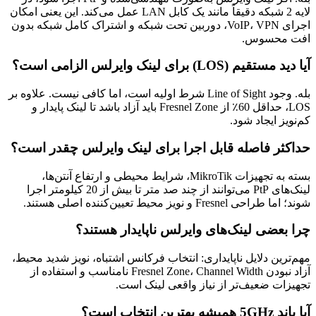
لایه 2 شبکه دقیقاً مانند یک کابل LAN عمل می‌کند. این یعنی امکان
اجرای VoIP، VPN، دوربین تحت شبکه و اشتراک کامل شبکه بدون
افت محسوس.
آیا دید مستقیم (LOS) برای لینک وایرلس الزامی است؟
بله. وجود Line of Sight شرط اولیه است، اما کافی نیست. علاوه بر
LOS، حداقل 60٪ از Fresnel Zone باید آزاد باشد تا لینک پایدار و
کم‌نویز ایجاد شود.
حداکثر فاصله قابل اجرا برای لینک وایرلس چقدر است؟
بسته به تجهیزات MikroTik، شرایط محیطی و ارتفاع آنتن‌ها،
لینک‌های PtP می‌توانند از چند صد متر تا بیش از 20 کیلومتر اجرا
شوند؛ اما طراحی Fresnel و نویز محیط تعیین‌کننده اصلی هستند.
چرا بعضی لینک‌های وایرلس ناپایدار هستند؟
مهم‌ترین دلایل ناپایداری: انتخاب فرکانس اشتباه، نویز شدید محیط،
آزاد نبودن Fresnel Zone، Channel Width نامناسب و استفاده از
تجهیزات ضعیف‌تر از نیاز واقعی لینک است.
آیا باند 5GHz همیشه بهترین انتخاب است؟