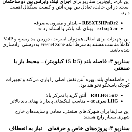
این بازه، رایج‌ترین سناریو برای
اجرای لینک وایرلس بین دو ساختمان
است. در این حالت، تعادل بین بهره آنتن و کیفیت سیگنال اهمیت
دارد.
RBSXT5HPnDr2
– پایدار و مقرون‌به‌صرفه
sxt sq 5 ac
– پهنای باند بالاتر با استاندارد ac
این تجهیزات برای انتقال هم‌زمان اینترنت، دوربین مداربسته و VoIP
کاملاً مناسب هستند به شرط آنکه Fresnel Zone به‌درستی آزادسازی
شده باشد.
سناریو ۳: فاصله بلند (5 تا 15 کیلومتر) – محیط باز یا
صنعتی
در فاصله‌های بلند، بهره آنتن نقش اصلی را بازی می‌کند و تجهیزات
کوچک پاسخگو نخواهند بود.
RBLHG-5nD
– آنتن گرید با تمرکز بالا
LHG سری ac
– مناسب لینک‌های پایدار با پهنای باند بالاتر
این مدل‌ها برای شهرک‌های صنعتی، معادن و سایت‌های خارج
شهری بسیار رایج هستند.
سناریو ۴: پروژه‌های خاص و حرفه‌ای – نیاز به انعطاف