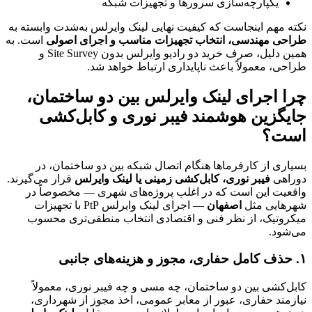
یکپارچه‌سازی سرورها و تجهیزات شبکه
نکته مهم اینجاست که کیفیت نهایی لینک وایرلس به‌شدت وابسته به
طراحی مهندسی، انتخاب تجهیزات مناسب و اجرای اصولی
است. به
همین دلیل، صرف خرید دو رادیو وایرلس بدون Site Survey و
طراحی، معمولاً باعث ناپایداری ارتباط خواهد شد.
چرا اجرای لینک وایرلس بین دو ساختمان،
جایگزین هوشمند فیبر نوری و کابل‌کشی
است؟
بسیاری از کارفرماها هنگام اتصال شبکه بین دو ساختمان، در
دوراهی
فیبر نوری، کابل‌کشی زمینی یا لینک وایرلس
قرار می‌گیرند.
واقعیت این است که در اغلب پروژه‌های شهری — مخصوصاً در
شهرهایی مثل
اصفهان
— اجرای لینک وایرلس PtP با تجهیزات
میکروتیک، از نظر فنی و اقتصادی انتخاب منطقی‌تری محسوب
می‌شود.
۱. حذف کامل حفاری، مجوز و هزینه‌های جانبی
کابل‌کشی بین دو ساختمان، چه مسی و چه فیبر نوری، معمولاً
نیازمند حفاری، عبور از معابر عمومی، اخذ مجوز از شهرداری،