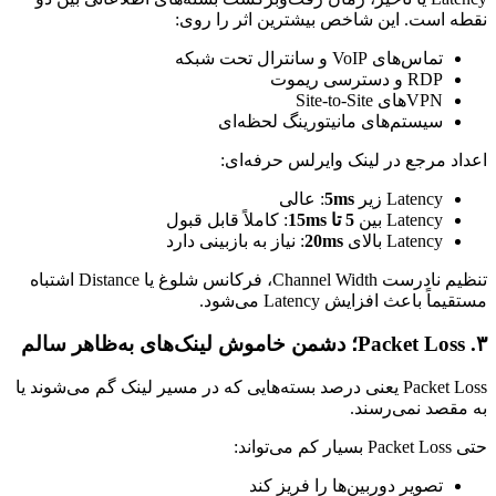
نقطه است. این شاخص بیشترین اثر را روی:
تماس‌های VoIP و سانترال تحت شبکه
RDP و دسترسی ریموت
VPNهای Site-to-Site
سیستم‌های مانیتورینگ لحظه‌ای
اعداد مرجع در لینک وایرلس حرفه‌ای:
Latency زیر
5ms
: عالی
Latency بین
5 تا 15ms
: کاملاً قابل قبول
Latency بالای
20ms
: نیاز به بازبینی دارد
تنظیم نادرست Channel Width، فرکانس شلوغ یا Distance اشتباه
مستقیماً باعث افزایش Latency می‌شود.
۳. Packet Loss؛ دشمن خاموش لینک‌های به‌ظاهر سالم
Packet Loss یعنی درصد بسته‌هایی که در مسیر لینک گم می‌شوند یا
به مقصد نمی‌رسند.
حتی Packet Loss بسیار کم می‌تواند:
تصویر دوربین‌ها را فریز کند