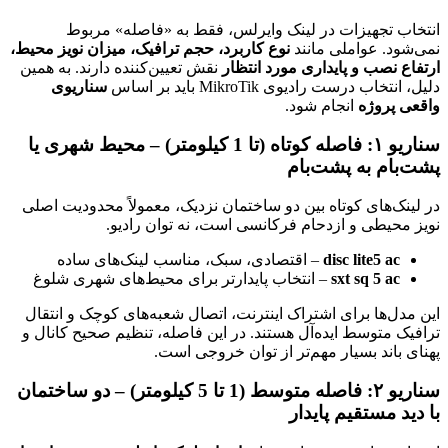
انتخاب تجهیزات در لینک وایرلس، فقط به «فاصله» مربوط
نمی‌شود. عواملی مانند
نوع کاربرد، حجم ترافیک، میزان نویز محیط،
ارتفاع نصب و پایداری مورد انتظار
نقش تعیین‌کننده دارند. به همین
دلیل، انتخاب درست رادیوی MikroTik باید بر اساس
سناریوی
واقعی پروژه
انجام شود.
سناریو ۱: فاصله کوتاه (تا 1 کیلومتر) – محیط شهری یا
پشت‌بام به پشت‌بام
در لینک‌های کوتاه بین دو ساختمان نزدیک، معمولاً محدودیت اصلی
نویز محیطی و ازدحام فرکانسی است، نه توان رادیو.
disc lite5 ac
– اقتصادی، سبک، مناسب لینک‌های ساده
sxt sq 5 ac
– انتخاب پایدارتر برای محیط‌های شهری شلوغ
این مدل‌ها برای اشتراک اینترنت، اتصال شعبه‌های کوچک و انتقال
ترافیک متوسط ایده‌آل هستند. در این فاصله، تنظیم صحیح کانال و
پهنای باند بسیار مهم‌تر از توان خروجی است.
سناریو ۲: فاصله متوسط (1 تا 5 کیلومتر) – دو ساختمان
با دید مستقیم پایدار