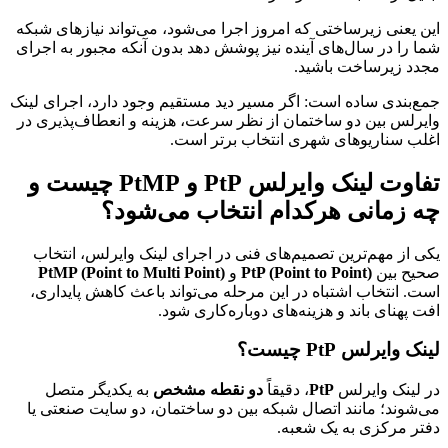
این یعنی زیرساختی که امروز اجرا می‌شود، می‌تواند نیازهای شبکه
شما را در سال‌های آینده نیز پوشش دهد بدون آنکه مجبور به اجرای
مجدد زیرساخت باشید.
جمع‌بندی ساده است: اگر مسیر دید مستقیم وجود دارد، اجرای لینک
وایرلس بین دو ساختمان از نظر سرعت، هزینه و انعطاف‌پذیری در
اغلب سناریوهای شهری انتخاب برتر است.
تفاوت لینک وایرلس PtP و PtMP چیست و
چه زمانی هرکدام انتخاب می‌شود؟
یکی از مهم‌ترین تصمیم‌های فنی در اجرای لینک وایرلس، انتخاب
صحیح بین
PtP (Point to Point)
و
PtMP (Point to Multi Point)
است. انتخاب اشتباه در این مرحله می‌تواند باعث کاهش پایداری،
افت پهنای باند و هزینه‌های دوباره‌کاری شود.
لینک وایرلس PtP چیست؟
در لینک وایرلس
PtP
، دقیقاً
دو نقطه مشخص
به یکدیگر متصل
می‌شوند؛ مانند اتصال شبکه بین دو ساختمان، دو سایت صنعتی یا
دفتر مرکزی به یک شعبه.