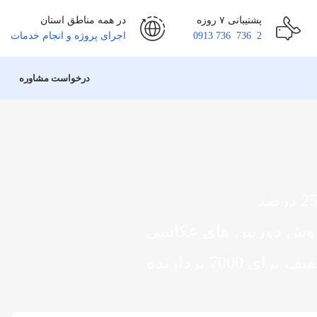
پشتیبانی ۷ روزه
در همه مناطق استان
2 736 736 0913
اجرای پروژه و انجام خدمات
درخواست مشاوره
فیف در کلیه لوازم هوشمند
وش دوربین های عکاسی
مه مطلب
 برای 7000 پردازنده
مه مطلب
مه مطلب