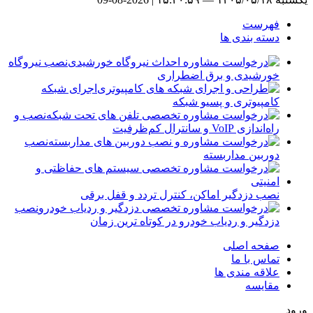
فهرست
دسته بندی ها
نصب نیروگاه
خورشیدی و برق اضطراری
اجرای شبکه
کامپیوتری و پسیو شبکه
نصب و
راه‌اندازی VoIP و سانترال کم‌ظرفیت
نصب
دوربین مداربسته
نصب دزدگیر اماکن، کنترل تردد و قفل برقی
نصب
دزدگیر و ردیاب خودرو در کوتاه ترین زمان
صفحه اصلی
تماس با ما
علاقه مندی ها
مقایسه
ورود