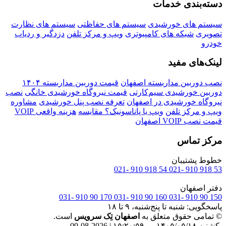
دسته‌بندی خدمات
سیستم های خورشیدی
سیستم های حفاظتی
سیستم های نظارت
تصویری
شبکه های کامپیوتری
ویپ و مرکز تلفن
دزدگیر و ردیاب
خودرو
لینک‌های مفید
نصب دوربین مداربسته اصفهان
قیمت دوربین مداربسته ۱۴۰۴
دوربین خورشیدی سیم‌کارتی
قیمت نیروگاه خورشیدی خانگی
نصب
نیروگاه خورشیدی در اصفهان
تعرفه نصب پنل خورشیدی
مشاوره
ویپ و مرکز تلفن
ویپ یا پاناسونیک؟ مقایسه
هزینه واقعی VOIP
قیمت نصب VOIP اصفهان
مرکز تماس
خطوط پشتیبان
54 918 910 -021
53 918 910 -021
دفتر اصفهان
170 90 910 -031
160 90 910 -031
150 90 910 -031
پاسخگویی: شنبه تا پنج‌شنبه، ۹ تا ۱۸
© تمامی حقوق متعلق به
اصفهان تِک سرویس
است.
یکشنبه ۱۴۰۵/۰۵/۱۸ — ۱۵:۲۱:۰۰ | 2026-08-09